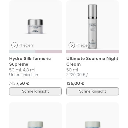
Pflegen
Pflegen
Hydra Silk Turmeric
Ultimate Supreme Night
Supreme
Cream
50 ml, 4,8 ml
50 ml
Einzelpreis
pro
Unterschiedlich
2.720,00 €
/
l
Ab
7,50 €
136,00 €
Schnellansicht
Schnellansicht