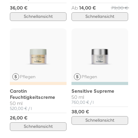
36,00 €
Ab
14,00 €
79,00 €
Schnellansicht
Schnellansicht
Pflegen
Pflegen
Carotin
Sensitive Supreme
Feuchtigkeitscreme
50 ml
Einzelpreis
pro
760,00 €
/
l
50 ml
Einzelpreis
pro
520,00 €
/
l
38,00 €
26,00 €
Schnellansicht
Schnellansicht