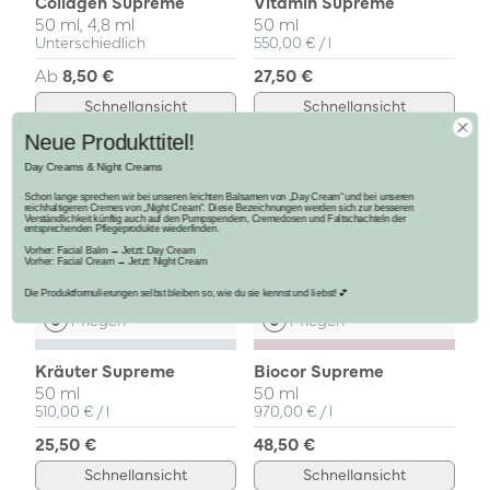
Collagen Supreme
Vitamin Supreme
50 ml, 4,8 ml
50 ml
Einzelpreis
pro
Unterschiedlich
550,00 €
/
l
Ab
8,50 €
27,50 €
Schnellansicht
Schnellansicht
Neue Produkttitel!
Day Creams & Night Creams
Schon lange sprechen wir bei unseren leichten Balsamen von „Day Cream“ und bei unseren
reichhaltigeren Cremes von „Night Cream“. Diese Bezeichnungen werden sich zur besseren
Verständlichkeit künftig auch auf den Pumpspendern, Cremedosen und Faltschachteln der
entsprechenden Pflegeprodukte wiederfinden.
Vorher: Facial Balm → Jetzt: Day Cream
Vorher: Facial Cream → Jetzt: Night Cream
Die Produktformulierungen selbst bleiben so, wie du sie kennst und liebst! 💕
Pflegen
Pflegen
Kräuter Supreme
Biocor Supreme
50 ml
50 ml
Einzelpreis
pro
Einzelpreis
pro
510,00 €
/
l
970,00 €
/
l
25,50 €
48,50 €
Schnellansicht
Schnellansicht