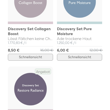
Discovery Set Collagen
Discovery Set Pure
Boost
Moisture
Lässt Fältchen keine Chance
Ade trockene Haut
Einzelpreis
pro
Einzelpreis
pro
1.770,83 €
/
l
1.250,00 €
/
l
8,50 €
16,00 €
6,00 €
12,00 €
Schnellansicht
Schnellansicht
Angebot