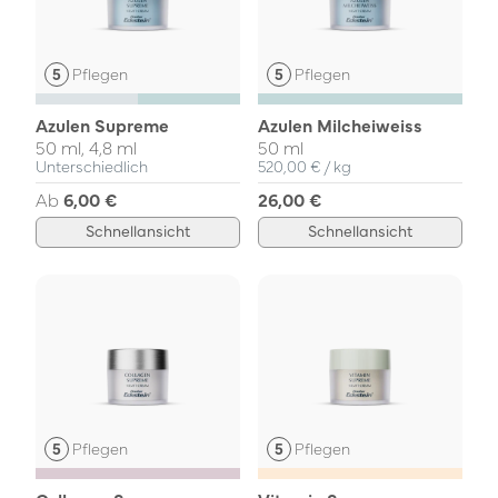
Pflegen
Pflegen
Azulen Supreme
Azulen Milcheiweiss
50 ml, 4,8 ml
50 ml
Einzelpreis
pro
Unterschiedlich
520,00 €
/
kg
Ab
6,00 €
26,00 €
Schnellansicht
Schnellansicht
Pflegen
Pflegen