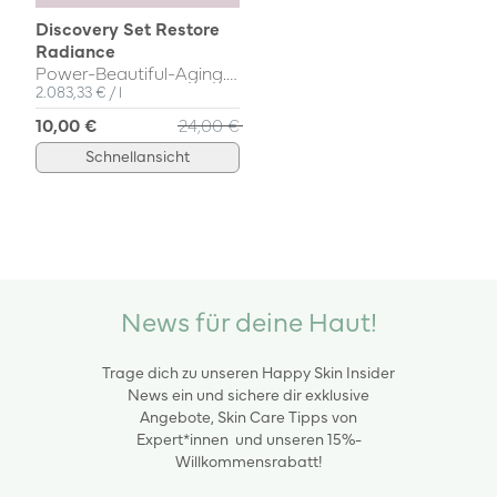
Discovery Set Restore
Radiance
Power-Beautiful-Aging. Zellschutz & Repair
Einzelpreis
pro
2.083,33 €
/
l
10,00 €
24,00 €
Schnellansicht
News für deine Haut!
Trage dich zu unseren Happy Skin Insider
News ein und sichere dir exklusive
Angebote, Skin Care Tipps von
Expert*innen und unseren 15%-
Willkommensrabatt!