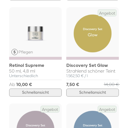
Angebot
Pflegen
Retinol Supreme
Discovery Set Glow
50 ml, 4,8 ml
Strahlend schöner Teint
Einzelpreis
pro
Unterschiedlich
1.562,50 €
/
l
Ab
10,00 €
7,50 €
14,00 €
Schnellansicht
Schnellansicht
Angebot
Angebot