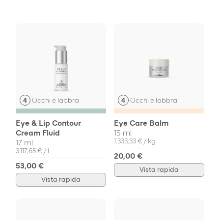
Occhi e labbra
Occhi e labbra
Eye & Lip Contour
Eye Care Balm
Cream Fluid
15 ml
Prezzo unitario
pro
1.333,33 €
/
kg
17 ml
Prezzo unitario
pro
3.117,65 €
/
l
20,00 €
53,00 €
Vista rapida
Vista rapida