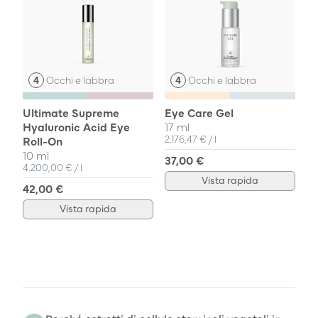
Occhi e labbra
Occhi e labbra
Ultimate Supreme
Eye Care Gel
Hyaluronic Acid Eye
17 ml
Prezzo unitario
pro
2.176,47 €
/
l
Roll-On
10 ml
37,00 €
Prezzo unitario
pro
4.200,00 €
/
l
Vista rapida
42,00 €
Vista rapida