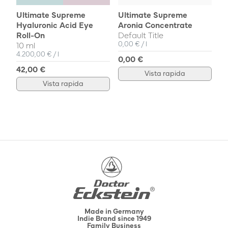
Ultimate Supreme
Ultimate Supreme
Hyaluronic Acid Eye
Aronia Concentrate
Roll-On
Default Title
Prezzo unitario
pro
0,00 €
/
l
10 ml
Prezzo unitario
pro
4.200,00 €
/
l
0,00 €
42,00 €
Vista rapida
Vista rapida
Made in Germany
Indie Brand since 1949
Family Business