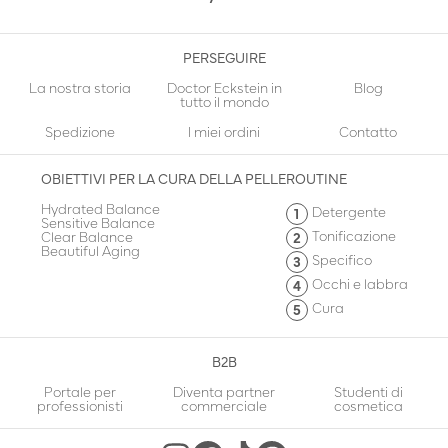
PERSEGUIRE
La nostra storia
Doctor Eckstein in
Blog
tutto il mondo
Spedizione
I miei ordini
Contatto
OBIETTIVI PER LA CURA DELLA PELLE
ROUTINE
Hydrated Balance
Detergente
Sensitive Balance
Tonificazione
Clear Balance
Beautiful Aging
Specifico
Occhi e labbra
Cura
B2B
Portale per
Diventa partner
Studenti di
professionisti
commerciale
cosmetica