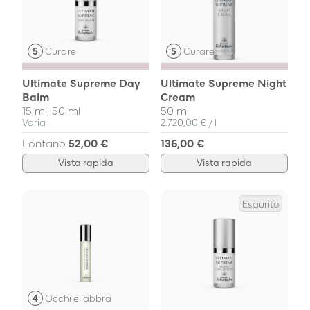
Curare
Curare
Ultimate Supreme Day
Ultimate Supreme Night
Balm
Cream
15 ml, 50 ml
50 ml
Prezzo unitario
pro
Varia
2.720,00 €
/
l
Lontano
52,00 €
136,00 €
Vista rapida
Vista rapida
Esaurito
Occhi e labbra