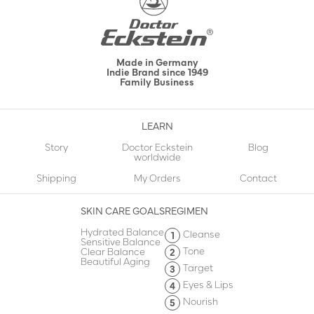
Made in Germany
Indie Brand since 1949
Family Business
LEARN
Story
Doctor Eckstein
Blog
worldwide
Shipping
My Orders
Contact
SKIN CARE GOALS
REGIMEN
Hydrated Balance
Cleanse
Sensitive Balance
Tone
Clear Balance
Beautiful Aging
Target
Eyes & Lips
Nourish