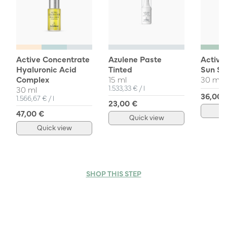
Active Concentrate
Azulene Paste
Active
Hyaluronic Acid
Tinted
Sun Sh
Complex
15 ml
30 ml
Unit Price
per
1.533,33 €
/
l
30 ml
36,00 
Unit Price
per
1.566,67 €
/
l
23,00 €
Q
47,00 €
Quick view
Quick view
SHOP THIS STEP