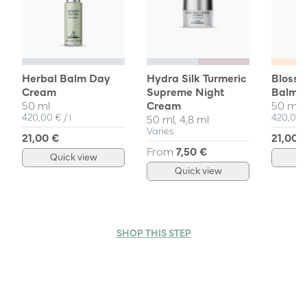
Herbal Balm Day
Hydra Silk Turmeric
Blosso
Cream
Supreme Night
Balm 
50 ml
Cream
50 ml
Unit Price
per
Unit Pri
420,00 €
/
l
420,00
50 ml, 4,8 ml
Varies
21,00 €
21,00 
From
7,50 €
Quick view
Q
Quick view
SHOP THIS STEP