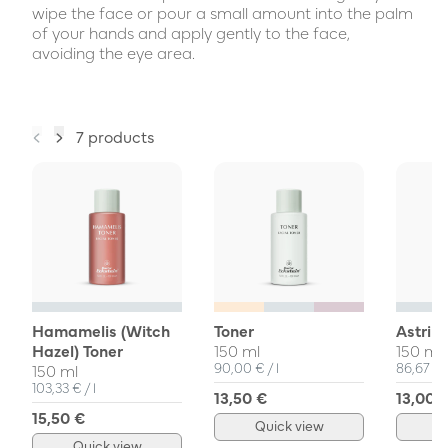
wipe the face or pour a small amount into the palm
of your hands and apply gently to the face,
avoiding the eye area.
7 products
Hamamelis (Witch
Toner
Astrin
Hazel) Toner
150 ml
150 ml
Unit Price
per
Unit Pri
90,00 €
/
l
86,67 €
150 ml
Unit Price
per
103,33 €
/
l
13,50 €
13,00 
15,50 €
Quick view
Q
Quick view