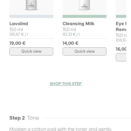
Lavolind
Cleansing Milk
Eye M
150 ml
150 ml
Remov
Unit Price
per
Unit Price
per
126,67 €
/
l
93,33 €
/
l
150 ml
Unit Pri
106,67 
19,00 €
14,00 €
16,00 
Quick view
Quick view
Q
SHOP THIS STEP
Step 2
Tone
Moisten a cotton pad with the toner and gently