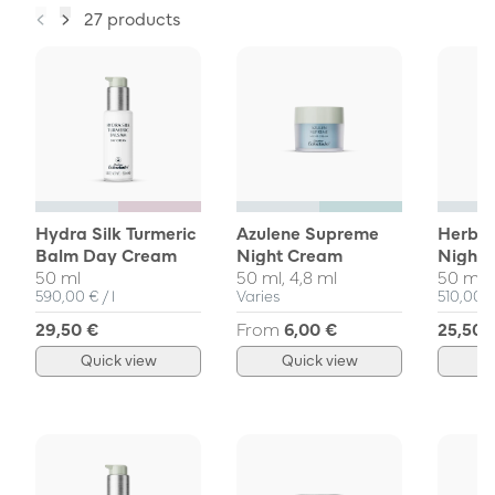
27 products
Hydra Silk Turmeric
Azulene Supreme
Herba
Balm Day Cream
Night Cream
Night
50 ml
50 ml, 4,8 ml
50 ml
Unit Price
per
Unit Pri
590,00 €
/
l
Varies
510,00 
29,50 €
From
6,00 €
25,50 
Quick view
Quick view
Q