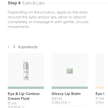
Step 4
Eyes & Lips
Depending on the product, apply to the area
around the eyes and/or lips, allow to absorb
completely or massage in with gentle, circular
movements.
6 products
Eye & Lip Contour
Glossy Lip Balm
Eye Ca
Cream Fluid
4,8 ml
17 ml
Unit Price
per
Unit Pri
2.083,33 €
/
l
2.176,47
17 ml
Unit Price
per
3.117,65 €
/
l