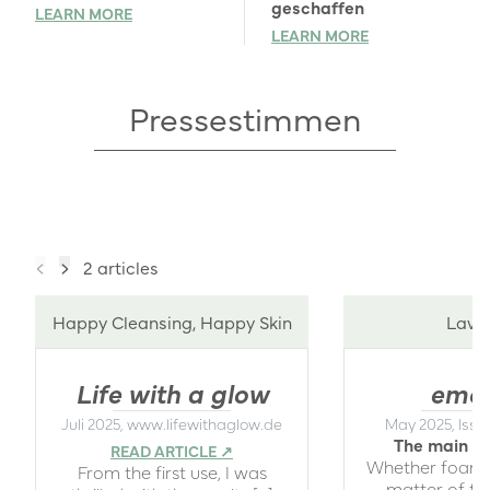
geschaffen
LEARN MORE
LEARN MORE
Pressestimmen
2 articles
Happy Cleansing, Happy Skin
Lavol
Life with a glow
emot
Juli 2025, www.lifewithaglow.de
May 2025, Issu
The main thi
READ ARTICLE ↗︎
Whether foam, oi
From the first use, I was
matter of ta