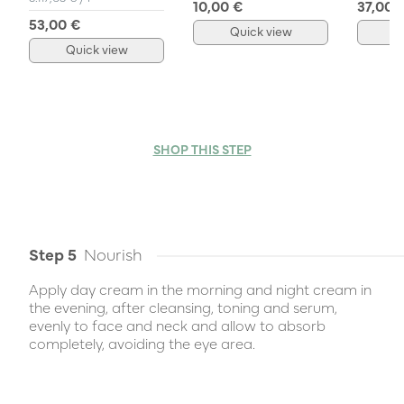
10,00 €
37,00 
53,00 €
Quick view
Q
Quick view
SHOP THIS STEP
Step 5
Nourish
Apply day cream in the morning and night cream in
the evening, after cleansing, toning and serum,
evenly to face and neck and allow to absorb
completely, avoiding the eye area.