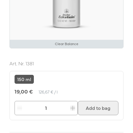
Clear Balance
Art. Nr.
1381
150 ml
Unit Price
per
19,00 €
126,67 €
/
l
Add to bag
Decrease
Increase