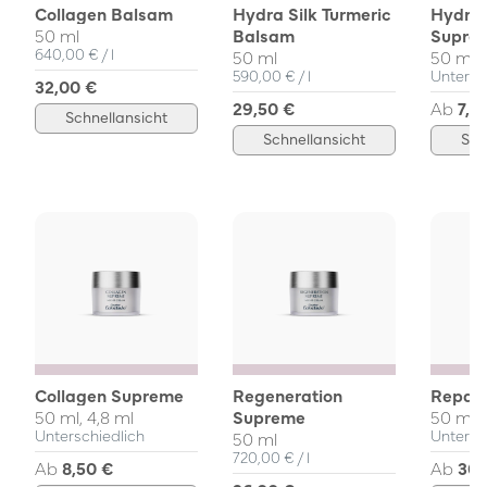
Collagen Balsam
Hydra Silk Turmeric
Hydra 
50 ml
Balsam
Supre
Einzelpreis
pro
640,00 €
/
l
50 ml
50 ml, 
Einzelpreis
pro
590,00 €
/
l
Untersc
32,00 €
29,50 €
Ab
7,5
Schnellansicht
Schnellansicht
Sch
Collagen Supreme
Regeneration
Repair
50 ml, 4,8 ml
Supreme
50 ml, 
Unterschiedlich
Untersc
50 ml
Einzelpreis
pro
720,00 €
/
l
Ab
8,50 €
Ab
30,