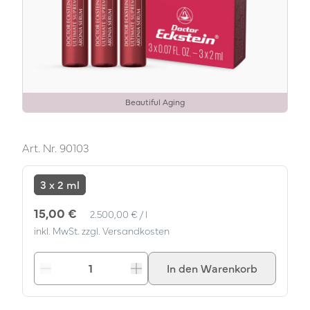
Beautiful Aging
Art. Nr.
90103
3 x 2 ml
Einzelpreis
pro
15,00 €
2.500,00 €
/
l
inkl. MwSt. zzgl. Versandkosten
In den Warenkorb
Verringern
Erhöhen