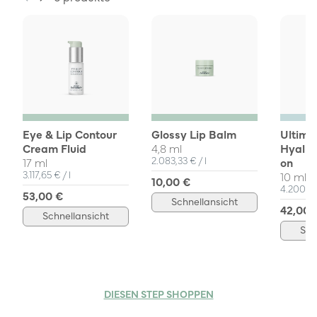
Eye & Lip Contour
Glossy Lip Balm
Ultima
Cream Fluid
4,8 ml
Hyalur
Einzelpreis
pro
2.083,33 €
/
l
17 ml
on
Einzelpreis
pro
3.117,65 €
/
l
10 ml
10,00 €
Einzelpr
4.200,0
53,00 €
Schnellansicht
42,00 
Schnellansicht
Sch
DIESEN STEP SHOPPEN