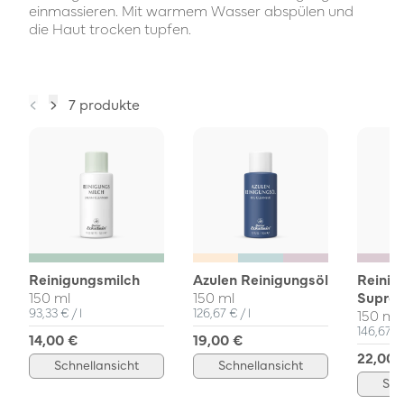
einmassieren. Mit warmem Wasser abspülen und
die Haut trocken tupfen.
7 produkte
Reinigungsmilch
Azulen Reinigungsöl
Reinig
150 ml
150 ml
Supre
Einzelpreis
pro
Einzelpreis
pro
93,33 €
/
l
126,67 €
/
l
150 ml
Einzelpr
146,67 
14,00 €
19,00 €
22,00 
Schnellansicht
Schnellansicht
Sch