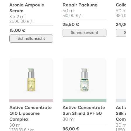
Aronia Ampoule
Repair Packung
Collag
Serum
50 ml
50 ml
Einzelpreis
pro
Einzelpr
510,00 €
/
l
480,00
3 x 2 ml
Einzelpreis
pro
2.500,00 €
/
l
25,50 €
24,00 
15,00 €
Schnellansicht
Sch
Schnellansicht
Active Concentrate
Active Concentrate
Active
Q10 Liposome
Sun Shield SPF 50
Silk A
Complex
30 ml
Compl
30 ml
30 ml
36,00 €
Einzelpreis
pro
Einzelpr
1.783,33 €
/
kg
1.850,0