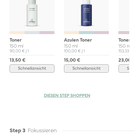
Toner
Azulen Toner
Toner 
150 ml
150 ml
150 ml
Einzelpreis
pro
Einzelpreis
pro
Einzelpr
90,00 €
/
l
100,00 €
/
l
153,33 €
13,50 €
15,00 €
23,00 
Schnellansicht
Schnellansicht
Sch
DIESEN STEP SHOPPEN
Step 3
Fokussieren