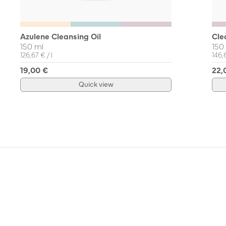
Azulene Cleansing Oil
Cle
150 ml
150
Unit Price
per
Unit
126,67 €
/
l
146,
19,00 €
22,
Quick view