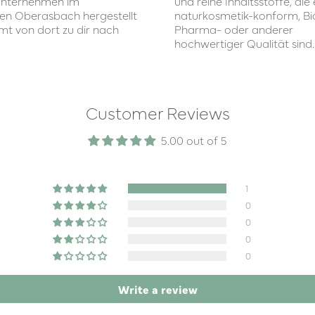
unternehmen im
und reine Inhaltsstoffe, di
hen Oberasbach hergestellt
naturkosmetik-konform, Bio
t von dort zu dir nach
Pharma- oder anderer
hochwertiger Qualität sind.
Customer Reviews
5.00 out of 5
1
0
0
0
0
Write a review