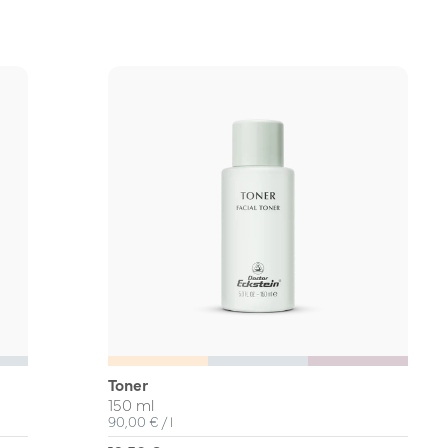
Toner
150 ml
Unit Price
per
90,00 €
/
l