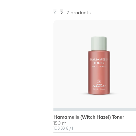
7 products
Hamamelis (Witch Hazel) Toner
150 ml
Unit Price
per
103,33 €
/
l