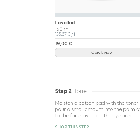
Lavolind
150 ml
Unit Price
per
126,67 €
/
l
19,00 €
Quick view
Step 2
Tone
Moisten a cotton pad with the toner 
pour a small amount into the palm o
to the face, avoiding the eye area.
SHOP THIS STEP