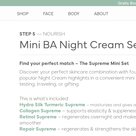
Gratis B
SHOP
FACE
BODY
ABOUT
STEP 5
— NOURISH
Mini BA Night Cream S
Find your perfect match – The Supreme Mini Set
Discover your perfect skincare combination with fo
popular Night Cream highlights in a convenient mini 
testing, traveling, or gifting.
This is what's included:
Hydra Silk Turmeric Supreme
– moisturizes and gives a
Collagen Supreme
– supports elasticity & supplenes
Retinol Supreme
– regenerates overnight and make
smoother
Repair Supreme
– regenerates & strengthens the ski