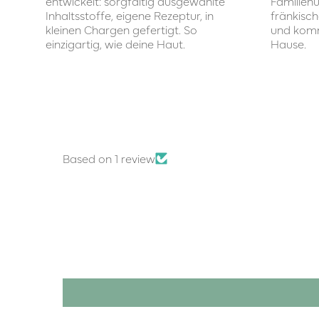
entwickelt: sorgfältig ausgewählte
Familien
Inhaltsstoffe, eigene Rezeptur, in
fränkisc
kleinen Chargen gefertigt. So
und komm
einzigartig, wie deine Haut.
Hause.
Based on 1 review