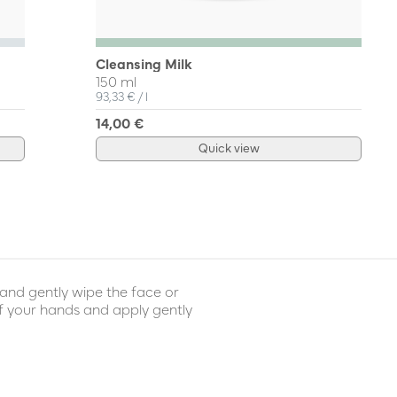
Cleansing Milk
150 ml
Unit Price
per
93,33 €
/
l
14,00 €
Quick view
and gently wipe the face or
f your hands and apply gently