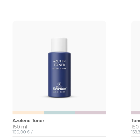
Azulene Toner
Ton
150 ml
150
Unit Price
per
Unit
100,00 €
/
l
153,