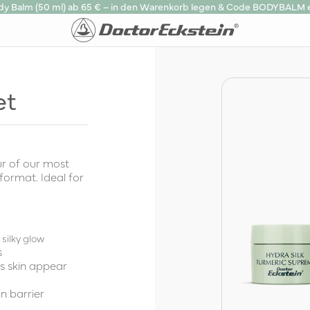
ody Balm (50 ml) ab 65 € – in den Warenkorb legen & Code BODYBALM 
et
ur of our most
format. Ideal for
 silky glow
s
s skin appear
n barrier