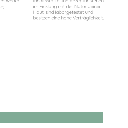
e entweder
Inhaltsstoffe und Rezeptur stehen
-,
im Einklang mit der Natur deiner
Haut, sind laborgetestet und
besitzen eine hohe Verträglichkeit.