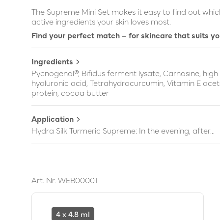
The Supreme Mini Set makes it easy to find out whic
active ingredients your skin loves most.
Find your perfect match – for skincare that suits yo
Ingredients
Pycnogenol®, Bifidus ferment lysate, Carnosine, hig
hyaluronic acid, Tetrahydrocurcumin, Vitamin E aceta
protein, cocoa butter
Application
Hydra Silk Turmeric Supreme: In the evening, after...
Art. Nr.
WEB00001
4 x 4.8 ml