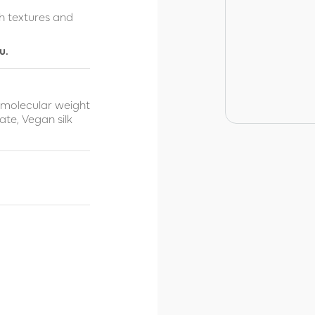
h textures and
u.
h molecular weight
te, Vegan silk